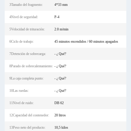
3Tamaño del fragmento:
4*33 mm
4Nivel de seguridad:
P-4
5Velocidad de trituración:
2.0 m/min
6Ciclo de trabajo:
45 minutos encendidos / 60 minutos apagados
7Detención de sobrecarga:
- ¿ Qué?
8Parado de sobrecalentamiento:
- ¿ Qué?
9La caja completa punto:
- ¿ Qué?
10Las ruedas:
- ¿ Qué?
11Nivel de ruido:
DB 62
12Capacidad del contenedor:
20 litros
13Peso neto del producto:
10,5 kilos