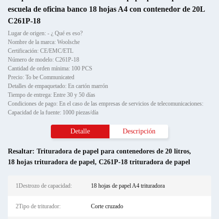
escuela de oficina banco 18 hojas A4 con contenedor de 20L
C261P-18
Lugar de origen: - ¿ Qué es eso?
Nombre de la marca: Woolsche
Certificación: CE/EMC/ETL
Número de modelo: C261P-18
Cantidad de orden mínima: 100 PCS
Precio: To be Communicated
Detalles de empaquetado: En cartón marrón
Tiempo de entrega: Entre 30 y 50 días
Condiciones de pago: En el caso de las empresas de servicios de telecomunicaciones:
Capacidad de la fuente: 1000 piezas/día
Detalle
Descripción
Resaltar:
Trituradora de papel para contenedores de 20 litros
,
18 hojas trituradora de papel
,
C261P-18 trituradora de papel
1Destrozo de capacidad:
18 hojas de papel A4 trituradora
2Tipo de triturador:
Corte cruzado