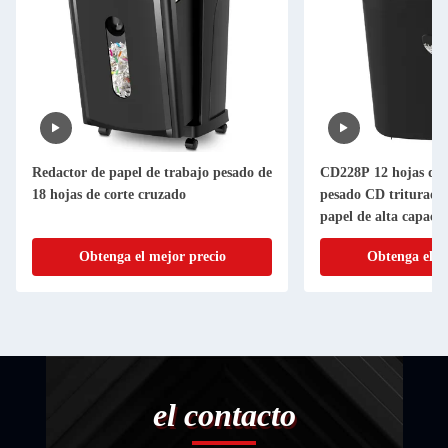
Redactor de papel de trabajo pesado de
CD228P 12 hojas de o
18 hojas de corte cruzado
pesado CD triturador
papel de alta capac
de papel destruye
Obtenga el mejor precio
Obtenga el m
el contacto