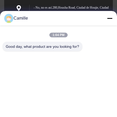
- No, no es así.280,Housha Road, Ciudad de Houjie, Ciudad
de Dongguan, Guangdong, China
Dirección
Camille
1:04 PM
sunny.xu@woolsche.com
El correo
Good day, what product are you looking for?
electrónico
0086-769-85987280
El teléfono.
Dongguan Suntech Electronics Co., Ltd.