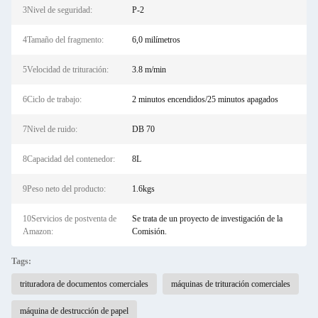
3Nivel de seguridad:
P-2
4Tamaño del fragmento:
6,0 milímetros
5Velocidad de trituración:
3.8 m/min
6Ciclo de trabajo:
2 minutos encendidos/25 minutos apagados
7Nivel de ruido:
DB 70
8Capacidad del contenedor:
8L
9Peso neto del producto:
1.6kgs
10Servicios de postventa de
Se trata de un proyecto de investigación de la
Amazon:
Comisión.
Tags:
trituradora de documentos comerciales
máquinas de trituración comerciales
máquina de destrucción de papel