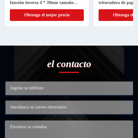
función inversa 4 * 39mm tamaño
trituradora de papel
triturado
capacidad de conten
Obtenga el mejor precio
Obtenga el m
CD228P
el contacto