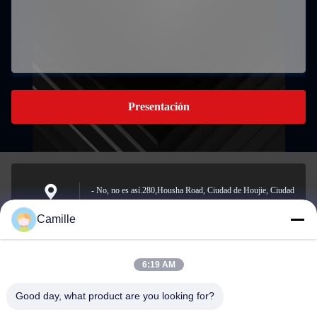
Presentación
- No, no es así.280,Housha Road, Ciudad de Houjie, Ciudad
de Dongguan, Guangdong, China
Dirección
Camille
6:19 AM
sunny.xu@woolsche.com
El correo
Good day, what product are you looking for?
electrónico