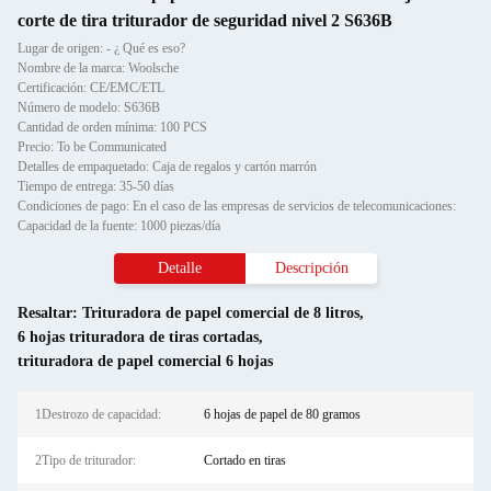
corte de tira triturador de seguridad nivel 2 S636B
Lugar de origen: - ¿ Qué es eso?
Nombre de la marca: Woolsche
Certificación: CE/EMC/ETL
Número de modelo: S636B
Cantidad de orden mínima: 100 PCS
Precio: To be Communicated
Detalles de empaquetado: Caja de regalos y cartón marrón
Tiempo de entrega: 35-50 días
Condiciones de pago: En el caso de las empresas de servicios de telecomunicaciones:
Capacidad de la fuente: 1000 piezas/día
Detalle
Descripción
Resaltar:
Trituradora de papel comercial de 8 litros
,
6 hojas trituradora de tiras cortadas
,
trituradora de papel comercial 6 hojas
1Destrozo de capacidad:
6 hojas de papel de 80 gramos
2Tipo de triturador:
Cortado en tiras