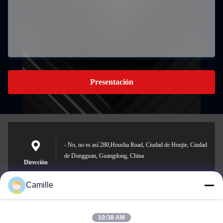
Presentación
- No, no es así.280,Housha Road, Ciudad de Houjie, Ciudad
de Dongguan, Guangdong, China
Dirección
Camille
10:38 AM
sunny.xu@woolsche.com