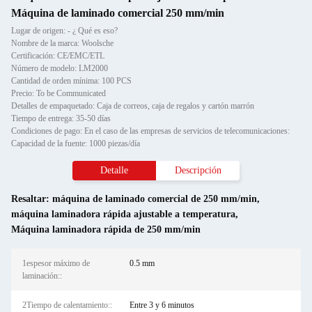
Máquina de laminado comercial 250 mm/min
Lugar de origen: - ¿ Qué es eso?
Nombre de la marca: Woolsche
Certificación: CE/EMC/ETL
Número de modelo: LM2000
Cantidad de orden mínima: 100 PCS
Precio: To be Communicated
Detalles de empaquetado: Caja de correos, caja de regalos y cartón marrón
Tiempo de entrega: 35-50 días
Condiciones de pago: En el caso de las empresas de servicios de telecomunicaciones:
Capacidad de la fuente: 1000 piezas/día
Detalle
Descripción
Resaltar:
máquina de laminado comercial de 250 mm/min
,
máquina laminadora rápida ajustable a temperatura
,
Máquina laminadora rápida de 250 mm/min
1espesor máximo de
0.5 mm
laminación::
2Tiempo de calentamiento::
Entre 3 y 6 minutos