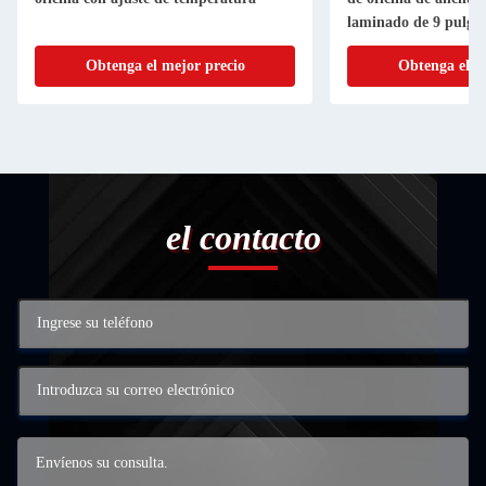
laminado de 9 pulga
Obtenga el mejor precio
Obtenga el m
el contacto