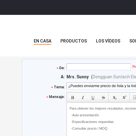
EN CASA
PRODUCTOS
LOS VÍDEOS
SO
Po
De:
A:
Mrs. Sunny
(
Dongguan Suntech Elec
Tema:
Mensaje: