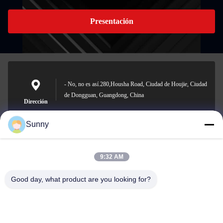
Presentación
- No, no es así.280,Housha Road, Ciudad de Houjie, Ciudad
de Dongguan, Guangdong, China
Dirección
Sunny
9:32 AM
sunny.xu@woolsche.com
El correo
electrónico
Good day, what product are you looking for?