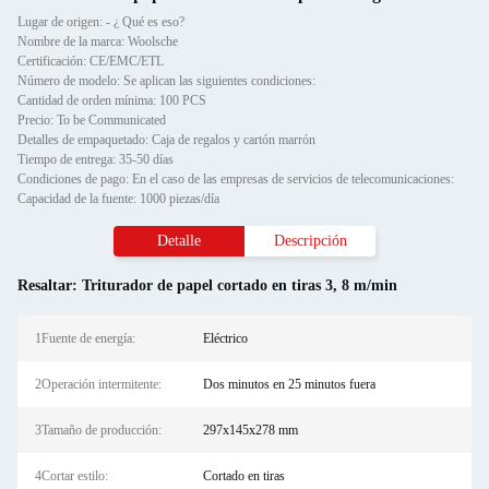
Lugar de origen: - ¿ Qué es eso?
Nombre de la marca: Woolsche
Certificación: CE/EMC/ETL
Número de modelo: Se aplican las siguientes condiciones:
Cantidad de orden mínima: 100 PCS
Precio: To be Communicated
Detalles de empaquetado: Caja de regalos y cartón marrón
Tiempo de entrega: 35-50 días
Condiciones de pago: En el caso de las empresas de servicios de telecomunicaciones:
Capacidad de la fuente: 1000 piezas/día
Detalle
Descripción
Resaltar:
Triturador de papel cortado en tiras 3
,
8 m/min
1Fuente de energía:
Eléctrico
2Operación intermitente:
Dos minutos en 25 minutos fuera
3Tamaño de producción:
297x145x278 mm
4Cortar estilo:
Cortado en tiras