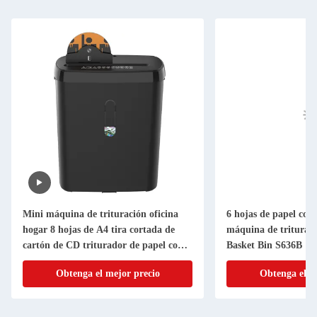
Mini máquina de trituración oficina
6 hojas de papel cort
hogar 8 hojas de A4 tira cortada de
máquina de triturac
cartón de CD triturador de papel con
Basket Bin S636B
11L Bin SD108P
Obtenga el mejor precio
Obtenga el m